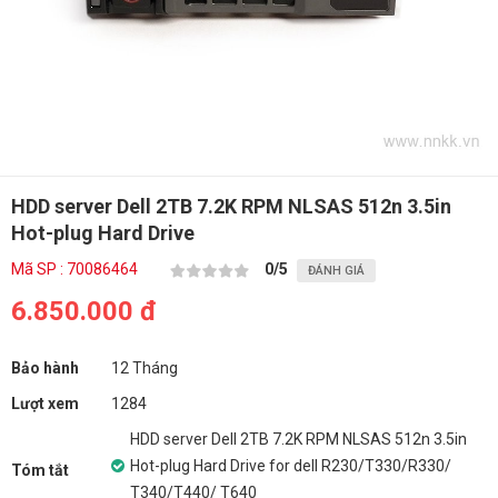
HDD server Dell 2TB 7.2K RPM NLSAS 512n 3.5in
Hot-plug Hard Drive
Mã SP : 70086464
0
/5
ĐÁNH GIÁ
6.850.000 đ
Bảo hành
12 Tháng
Lượt xem
1284
HDD server Dell 2TB 7.2K RPM NLSAS 512n 3.5in
Hot-plug Hard Drive for dell R230/T330/R330/
Tóm tắt
T340/T440/ T640