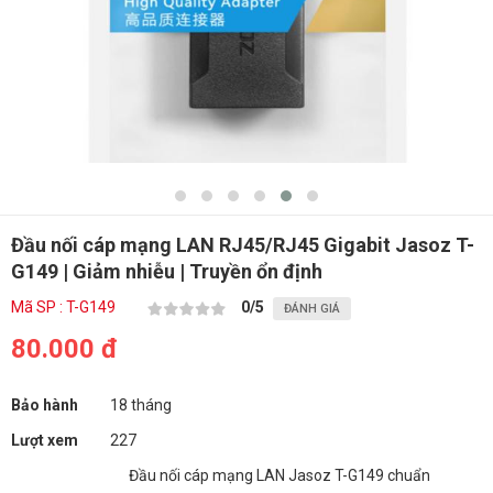
Đầu nối cáp mạng LAN RJ45/RJ45 Gigabit Jasoz T-
G149 | Giảm nhiễu | Truyền ổn định
Mã SP : T-G149
0
/5
ĐÁNH GIÁ
80.000 đ
Bảo hành
18 tháng
Lượt xem
227
Đầu nối cáp mạng LAN Jasoz T-G149 chuẩn