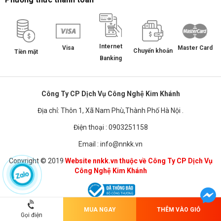
Internet
Master Card
Visa
Chuyển khoản
Tiền mặt
Banking
Công Ty CP Dịch Vụ Công Nghệ Kim Khánh
Địa chỉ: Thôn 1, Xã Nam Phù,Thành Phố Hà Nội .
Điện thoại : 0903251158
Email : info@nnkk.vn
Copyright © 2019
Website nnkk.vn thuộc về Công Ty CP Dịch Vụ
Công Nghệ Kim Khánh
MUA NGAY
THÊM VÀO GIỎ
Chuyển sang phiên bản dành cho PC
Gọi điện