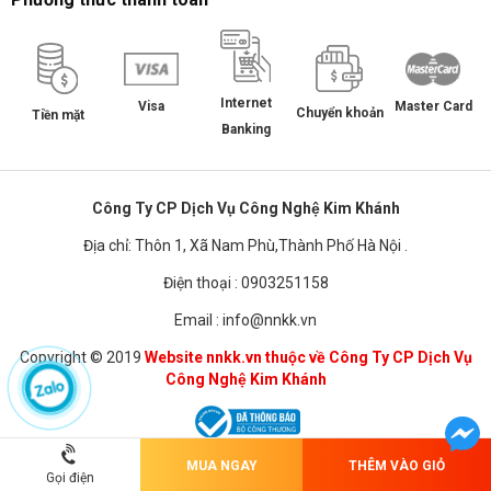
Internet
Master Card
Visa
Chuyển khoản
Tiền mặt
Banking
Công Ty CP Dịch Vụ Công Nghệ Kim Khánh
Địa chỉ: Thôn 1, Xã Nam Phù,Thành Phố Hà Nội .
Điện thoại : 0903251158
Email : info@nnkk.vn
Copyright © 2019
Website nnkk.vn thuộc về Công Ty CP Dịch Vụ
Công Nghệ Kim Khánh
MUA NGAY
THÊM VÀO GIỎ
Chuyển sang phiên bản dành cho PC
Gọi điện