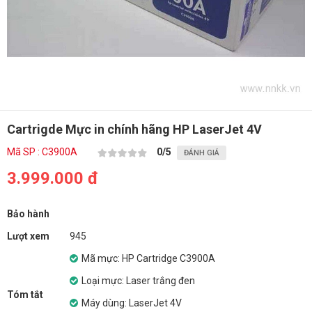
Cartrigde Mực in chính hãng HP LaserJet 4V
Mã SP : C3900A
0
/5
ĐÁNH GIÁ
3.999.000 đ
Bảo hành
Lượt xem
945
Mã mực: HP Cartridge C3900A
Loại mực: Laser trắng đen
Tóm tắt
Máy dùng: LaserJet 4V