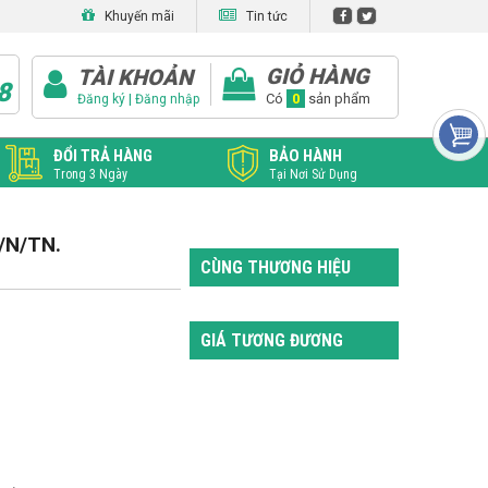
Khuyến mãi
Tin tức
GIỎ HÀNG
TÀI KHOẢN
8
|
Có
0
sản phẩm
Đăng ký
Đăng nhập
ĐỔI TRẢ HÀNG
BẢO HÀNH
Trong 3 Ngày
Tại Nơi Sử Dụng
T/N/TN.
CÙNG THƯƠNG HIỆU
GIÁ TƯƠNG ĐƯƠNG