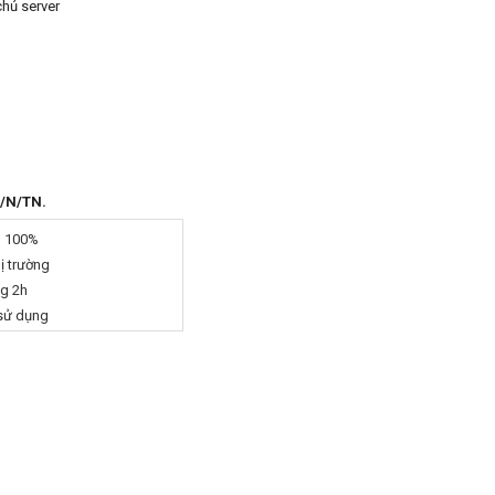
chủ server
T/N/TN.
g 100%
hị trường
ng 2h
 sử dụng