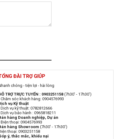
TỔNG ĐÀI TRỢ GIÚP
Nhanh chóng - tiện lợi - hài lòng
HỖ TRỢ TRỰC TUYẾN : 0903251158
(7h30' - 17h30')
- Chăm sóc khách hàng: 0904576993
Dịch vụ Kỹ thuật
- Dịch vụ kỹ thuật: 0782812666
- Dịch vụ bảo hành : 0965818211
Bán hàng Doanh nghiệp, Dự án
- Điện thoại: 0904576993
Bán hàng Showroom
(7h30' - 17h30')
Điện thoại: 0903251158
Góp ý, thắc mắc, khiếu nại