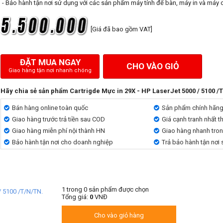
- Bảo hành tận nơi sử dụng với các sản phẩm máy tính để bàn, máy in và máy 
[Giá đã bao gồm VAT]
ĐẶT MUA NGAY
CHO VÀO GIỎ
Giao hàng tận nơi nhanh chóng
Hãy chia sẻ sản phẩm Cartrigde Mực in 29X - HP LaserJet 5000 / 5100 /
Bán hàng online toàn quốc
Sản phẩm chính hãn
Giao hàng trước trả tiền sau COD
Giá cạnh tranh nhất t
Giao hàng miễn phí nội thành HN
Giao hàng nhanh tro
Bảo hành tận nơi cho doanh nghiệp
Trả bảo hành tận nơi
1
trong
0
sản phẩm được chọn
/ 5100 /T/N/TN.
Tổng giá:
0
VNĐ
Cho vào giỏ hàng