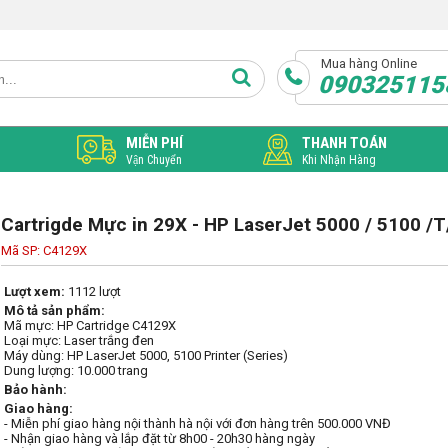
Mua hàng Online
090325115
MIỄN PHÍ
THANH TOÁN
Vận Chuyển
Khi Nhận Hàng
Cartrigde Mực in 29X - HP LaserJet 5000 / 5100 /
Mã SP: C4129X
Lượt xem:
1112 lượt
Mô tả sản phẩm:
Mã mực: HP Cartridge C4129X

Loại mực: Laser trắng đen

Máy dùng: HP LaserJet 5000, 5100 Printer (Series)

Dung lượng: 10.000 trang
Bảo hành:
Giao hàng:
- Miễn phí giao hàng nội thành hà nội với đơn hàng trên 500.000 VNĐ
- Nhận giao hàng và lắp đặt từ 8h00 - 20h30 hàng ngày