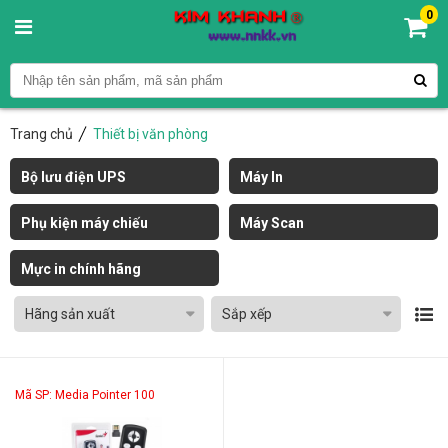
0
Trang chủ
Thiết bị văn phòng
Bộ lưu điện UPS
Máy In
Phụ kiện máy chiếu
Máy Scan
Mực in chính hãng
Hãng sản xuất
Sắp xếp
Mã SP: Media Pointer 100