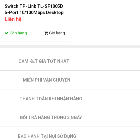
Switch TP-Link TL-SF1005D
5-Port 10/100Mbps Desktop
Switch
Liên hệ
Còn hàng
Giỏ hàng
CAM KẾT GIÁ TỐT NHẤT
MIẾN PHÍ VẬN CHUYỂN
THANH TOÁN KHI NHẬN HÀNG
ĐỔI TRẢ HÀNG TRONG 3 NGÀY
BẢO HÀNH TẠI NỢI SỬ DỤNG