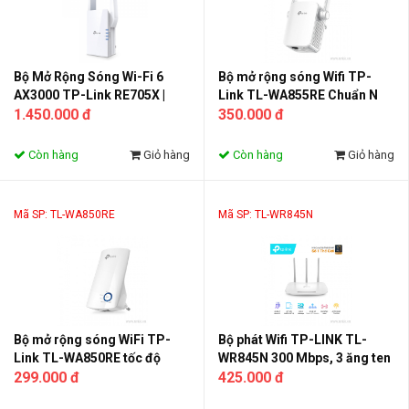
Bộ Mở Rộng Sóng Wi-Fi 6
Bộ mở rộng sóng Wifi TP-
AX3000 TP-Link RE705X |
Link TL-WA855RE Chuẩn N
Tốc Độ 3Gbps, Hỗ Trợ
1.450.000 đ
300Mbps
350.000 đ
EasyMesh, Cổng Gigabit
Còn hàng
Giỏ hàng
Còn hàng
Giỏ hàng
Mã SP: TL-WA850RE
Mã SP: TL-WR845N
Bộ mở rộng sóng WiFi TP-
Bộ phát Wifi TP-LINK TL-
Link TL-WA850RE tốc độ
WR845N 300 Mbps, 3 ăng ten
300Mbps
299.000 đ
rời
425.000 đ