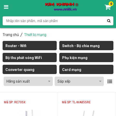
0
Trang chủ
Thiết bị mạng
Router - Wifi
Switch - Bộ chia mạng
Bộ thu phát sóng WiFi
Phụ kiện mạng
Converter quang
Card mạng
Hãng sản xuất
Sắp xếp
Mã SP: RE705X
Mã SP: TL-WA855RE