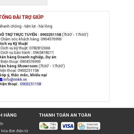
TỔNG ĐÀI TRỢ GIÚP
Nhanh chóng - tiện lợi - hài lòng
HỖ TRỢ TRỰC TUYẾN : 0903251158
(7h30' - 17h30')
- Chăm sóc khách hàng: 0904576993
Dịch vụ Kỹ thuật
- Dịch vụ kỹ thuật: 0782812666
- Dịch vụ bảo hành : 0965818211
Bán hàng Doanh nghiệp, Dự án
- Điện thoại: 0904576993
Bán hàng Showroom
(7h30' - 17h30')
Điện thoại: 0903251158
Góp ý, thắc mắc, khiếu nại
info@nnkk.vn
Điện thoại:
0903251158
H HÀNG
THANH TOÁN AN TOÀN
ến
 hóa đơn điện tử