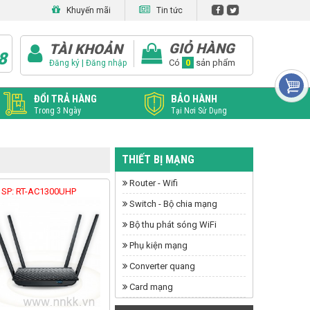
Khuyến mãi
Tin tức
GIỎ HÀNG
TÀI KHOẢN
8
|
Có
0
sản phẩm
Đăng ký
Đăng nhập
ĐỔI TRẢ HÀNG
BẢO HÀNH
Trong 3 Ngày
Tại Nơi Sử Dụng
THIẾT BỊ MẠNG
Router - Wifi
 SP: RT-AC1300UHP
Switch - Bộ chia mạng
Bộ thu phát sóng WiFi
Phụ kiện mạng
Converter quang
Card mạng