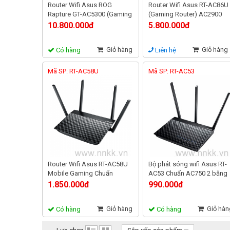
Router Wifi Asus ROG
Router Wifi Asus RT-AC86U
Rapture GT-AC5300 (Gaming
(Gaming Router) AC2900
Router),3 băng tần, hỗ trợ
MU-MIMO hỗ trợ AiMesh,
10.800.000đ
5.800.000đ
AiMesh
bảo vệ mạng AiProtection
Giỏ hàng
Giỏ hàng
Có hàng
Liên hệ
Mã SP: RT-AC58U
Mã SP: RT-AC53
Router Wifi Asus RT-AC58U
Bộ phát sóng wifi Asus RT-
Mobile Gaming Chuẩn
AC53 Chuẩn AC750 2 băng
AC1300 MU-MIMO, 2 băng
tần
1.850.000đ
990.000đ
tần
Giỏ hàng
Giỏ hàn
Có hàng
Có hàng