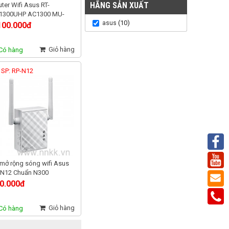
HÃNG SẢN XUẤT
ter Wifi Asus RT-
1300UHP AC1300 MU-
(10)
asus
O, 2 băng tần dũng sỹ
100.000đ
yên tường
Giỏ hàng
Có hàng
 SP: RP-N12
mở rộng sóng wifi Asus
-N12 Chuẩn N300
0.000đ
Giỏ hàng
Có hàng