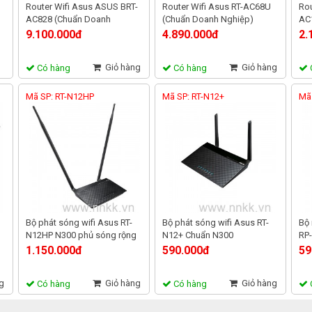
Router Wifi Asus ASUS BRT-
Router Wifi Asus RT-AC68U
Rou
AC828 (Chuẩn Doanh
(Chuẩn Doanh Nghiệp)
AC
Nghiệp) AC2600 MU-MIMO,
Chuẩn AC1900 MU-MIMO
MIM
9.100.000đ
4.890.000đ
2.
tích hợp 2 cổng WAN VPN
xu
Giỏ hàng
Giỏ hàng
Có hàng
Có hàng
Mã SP: RT-N12HP
Mã SP: RT-N12+
Mã
Bộ phát sóng wifi Asus RT-
Bộ phát sóng wifi Asus RT-
Bộ 
N12HP N300 phủ sóng rộng
N12+ Chuẩn N300
RP
1.150.000đ
590.000đ
59
g
Giỏ hàng
Giỏ hàng
Có hàng
Có hàng