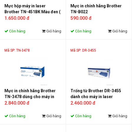
Mực hộp máy in laser
Mực in chính hãng Brother
Brother TN-451BK Màu đen (
TN-B022
Toner TN-451BK )
1.650.000 đ
590.000 đ
Còn hàng
Giỏ hàng
Còn hàng
Giỏ hàng
Mã SP: TN-3478
Mã SP: DR-3455
Mực in chính hãng Brother
Trống từ Brother DR-3455
TN-3478 dùng cho máy in
dành cho máy in laser
laser Brother
2.840.000 đ
Brother
2.460.000 đ
Còn hàng
Giỏ hàng
Còn hàng
Giỏ hàng