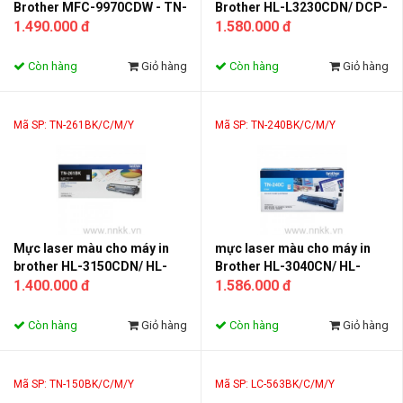
Brother MFC-9970CDW - TN-
Brother HL-L3230CDN/ DCP-
340BK/C/M/Y
1.490.000 đ
L3551CDW/ MFC-L3750CDW
1.580.000 đ
Còn hàng
Giỏ hàng
Còn hàng
Giỏ hàng
Mã SP: TN-261BK/C/M/Y
Mã SP: TN-240BK/C/M/Y
Mực laser màu cho máy in
mực laser màu cho máy in
brother HL-3150CDN/ HL-
Brother HL-3040CN/ HL-
3170CDW/ MFC-9140CDN/
1.400.000 đ
3070CW/ DCP-9010CN/
1.586.000 đ
MFC-9330CDW
MFC-9120CN/ 9320CW
Còn hàng
Giỏ hàng
Còn hàng
Giỏ hàng
Mã SP: TN-150BK/C/M/Y
Mã SP: LC-563BK/C/M/Y