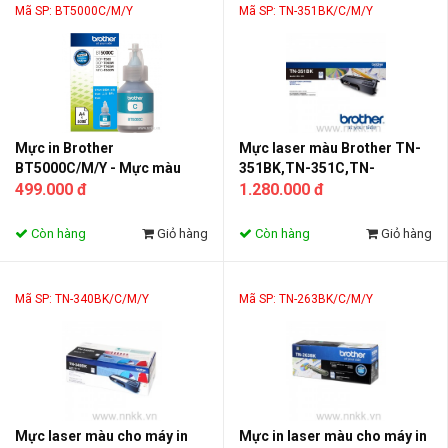
Mã SP: BT5000C/M/Y
Mã SP: TN-351BK/C/M/Y
Mực in Brother
Mực laser màu Brother TN-
BT5000C/M/Y - Mực màu
351BK,TN-351C,TN-
cho máy in phun
499.000 đ
351M,TN-351Y
1.280.000 đ
Còn hàng
Giỏ hàng
Còn hàng
Giỏ hàng
Mã SP: TN-340BK/C/M/Y
Mã SP: TN-263BK/C/M/Y
Mực laser màu cho máy in
Mực in laser màu cho máy in