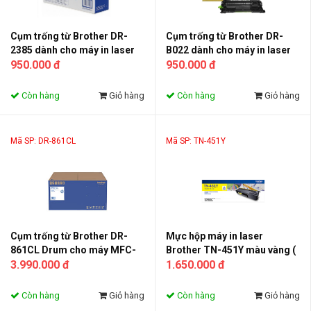
Cụm trống từ Brother DR-
Cụm trống từ Brother DR-
2385 dành cho máy in laser
B022 dành cho máy in laser
(Drum DR-2385)
950.000 đ
(Drum DR-B022)
950.000 đ
Còn hàng
Giỏ hàng
Còn hàng
Giỏ hàng
Mã SP: DR-861CL
Mã SP: TN-451Y
Cụm trống từ Brother DR-
Mực hộp máy in laser
861CL Drum cho máy MFC-
Brother TN-451Y màu vàng (
L9630CDN - 100.000 trang
3.990.000 đ
Toner TN-451Y )
1.650.000 đ
Còn hàng
Giỏ hàng
Còn hàng
Giỏ hàng