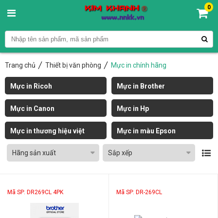
0
Trang chủ
Thiết bị văn phòng
Mực in chính hãng
Mực in Ricoh
Mực in Brother
Mực in Canon
Mực in Hp
Mực in thương hiệu việt
Mực in màu Epson
Hãng sản xuất
Sắp xếp
Mã SP: DR269CL 4PK
Mã SP: DR-269CL