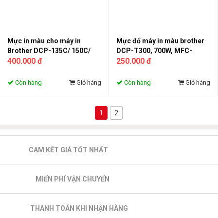
Mực in màu cho máy in
Mực đổ máy in màu brother
Brother DCP-135C/ 150C/
DCP-T300, 700W, MFC-
MFC-235C/ 260C
400.000 đ
T800W - 5000 trang in
250.000 đ
Còn hàng
Giỏ hàng
Còn hàng
Giỏ hàng
1
2
CAM KẾT GIÁ TỐT NHẤT
MIẾN PHÍ VẬN CHUYỂN
THANH TOÁN KHI NHẬN HÀNG