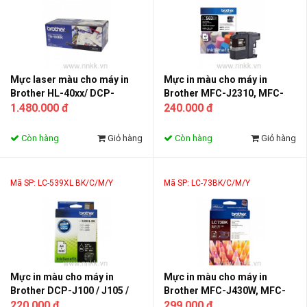
Mực laser màu cho máy in
Mực in màu cho máy in
Brother HL-40xx/ DCP-
Brother MFC-J2310, MFC-
9040CN / MFC-9450CDN/
1.480.000 đ
J2510, MFC-J3520, MFC-
240.000 đ
9840CDW
J3720
Còn hàng
Giỏ hàng
Còn hàng
Giỏ hàng
Mã SP: LC-539XL BK/C/M/Y
Mã SP: LC-73BK/C/M/Y
Mực in màu cho máy in
Mực in màu cho máy in
Brother DCP-J100 / J105 /
Brother MFC-J430W, MFC-
MFC-J200
220.000 đ
J625DW, MFC-J6510DW/
299.000 đ