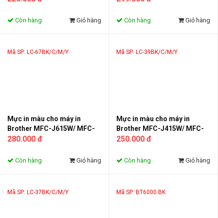
6710DW, 6910DW
Còn hàng
Giỏ hàng
Còn hàng
Giỏ hàng
Mã SP: LC-67BK/C/M/Y
Mã SP: LC-39BK/C/M/Y
Mực in màu cho máy in
Mực in màu cho máy in
Brother MFC-J615W/ MFC-
Brother MFC-J415W/ MFC-
185C/ 385C/ 490CW/
280.000 đ
J265W; DCP-J125/
250.000 đ
5490CN/ 5890CN/ 790CW/
J315W/J140W
6490CW/ DCP-585CW/
Còn hàng
Giỏ hàng
Còn hàng
Giỏ hàng
6690CW/ 6890CDW
Mã SP: LC-37BK/C/M/Y
Mã SP: BT6000 BK