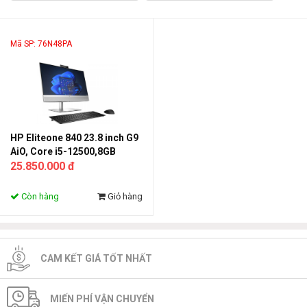
Mã SP: 76N48PA
HP Eliteone 840 23.8 inch G9
AiO, Core i5-12500,8GB
RAM,256GB SSD,Màn hình
25.850.000 đ
23.8" FHD Cảm ứng
,Windows 11 Home
Còn hàng
Giỏ hàng
CAM KẾT GIÁ TỐT NHẤT
MIẾN PHÍ VẬN CHUYỂN