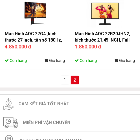
Màn Hình AOC 27G4 ,kích
Màn Hình AOC 22B20JHN2,
thước 27 inch, tần số 180Hz,
kích thước 21.45 INCH, Full
tấm nền IPS
4.850.000 đ
HD,100HZ,1MS,HDMI + VGA
1.860.000 đ
Còn hàng
Giỏ hàng
Còn hàng
Giỏ hàng
1
2
CAM KẾT GIÁ TỐT NHẤT
MIẾN PHÍ VẬN CHUYỂN