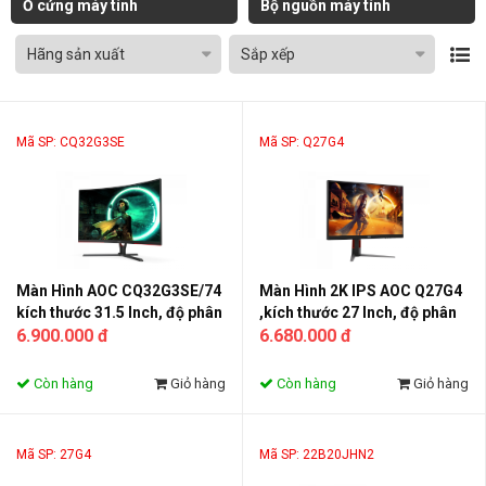
Ổ cứng máy tính
Bộ nguồn máy tính
Hãng sản xuất
Sắp xếp
Mã SP: CQ32G3SE
Mã SP: Q27G4
Màn Hình AOC CQ32G3SE/74
Màn Hình 2K IPS AOC Q27G4
kích thước 31.5 Inch, độ phân
,kích thước 27 Inch, độ phân
giải 2K, 165 Hz
6.900.000 đ
giải QHD 2K,tần số 180Hz
6.680.000 đ
Còn hàng
Giỏ hàng
Còn hàng
Giỏ hàng
Mã SP: 27G4
Mã SP: 22B20JHN2