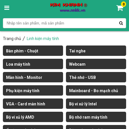
0
Trang chủ
Linh kiện máy tính
Bàn phím - Chuột
Tai nghe
Loa máy tính
Webcam
Màn hình - Monitor
Thẻ nhớ - USB
Phụ kiện máy tính
Mainboard - Bo mạch chủ
VGA - Card màn hình
Bộ vi xử lý Intel
Bộ vi xủ lý AMD
Bộ nhớ ram máy tính